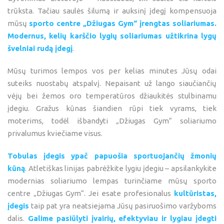
trūksta. Tačiau saulės šilumą ir auksinį įdegį kompensuoja
mūsų
sporto centre „Džiugas Gym“ įrengtas soliariumas.
Modernus, kelių karščio lygių soliariumas užtikrina lygų
švelniai rudą įdegį
.
Mūsų turimos lempos vos per kelias minutes Jūsų odai
suteiks nuostabų atspalvį. Nepaisant už lango siaučiančių
vėjų bei žemos oro temperatūros džiaukitės stulbinamu
įdegiu. Gražus kūnas šiandien rūpi tiek vyrams, tiek
moterims, todėl išbandyti „Džiugas Gym“ soliariumo
privalumus kviečiame visus.
Tobulas įdegis ypač papuošia sportuojančių žmonių
kūną
. Atletiškas linijas pabrėžkite lygiu įdegiu – apsilankykite
modernias soliariumo lempas turinčiame mūsų sporto
centre „Džiugas Gym“. Jei esate profesionalus
kultūristas,
įdegis
taip pat yra neatsiejama Jūsų pasiruošimo varžyboms
dalis.
Galime pasiūlyti įvairių, efektyviau ir lygiau įdegti