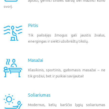
apšilti, gerinti širdies darbą bei mažinti kūno
svorį.
Pirtis
Tik pailsėjęs žmogus gali jaustis žvalus,
energingas ir siekti užsibrėžtų tikslų.
Masažai
Klasikinis, sportinis, gydomasis masažai – ne
tik grožiui, bet ir puikiai savijautai!
Soliariumas
Modernus, kelių karščio lygių soliariumas