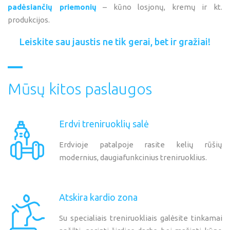
padėsiančių priemonių
– kūno losjonų, kremų ir kt.
produkcijos.
Leiskite
sau
jaustis
ne
tik
gerai,
bet
ir
gražiai!
Mūsų
kitos
paslaugos
Erdvi
treniruoklių
salė
Erdvioje patalpoje rasite kelių rūšių
modernius, daugiafunkcinius treniruoklius.
Atskira
kardio
zona
Su specialiais treniruokliais galėsite tinkamai